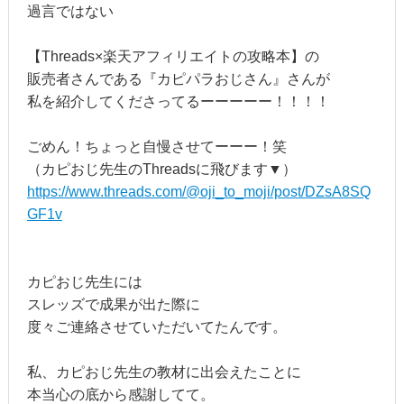
過言ではない
【Threads×楽天アフィリエイトの攻略本】の
販売者さんである『カピパラおじさん』さんが
私を紹介してくださってるーーーーー！！！！
ごめん！ちょっと自慢させてーーー！笑
（カピおじ先生のThreadsに飛びます▼）
https://www.threads.com/@oji_to_moji/post/DZsA8SQ
GF1v
カピおじ先生には
スレッズで成果が出た際に
度々ご連絡させていただいてたんです。
私、カピおじ先生の教材に出会えたことに
本当心の底から感謝してて。