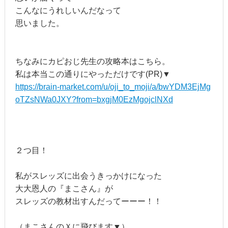
こんなにうれしいんだなって
思いました。
ちなみにカピおじ先生の攻略本はこちら。
私は本当この通りにやっただけです(PR)▼
https://brain-market.com/u/oji_to_moji/a/bwYDM3EjMg
oTZsNWa0JXY?from=bxgjM0EzMgojclNXd
２つ目！
私がスレッズに出会うきっかけになった
大大恩人の『まこさん』が
スレッズの教材出すんだってーーー！！
（まこさんのＸに飛びます▼）